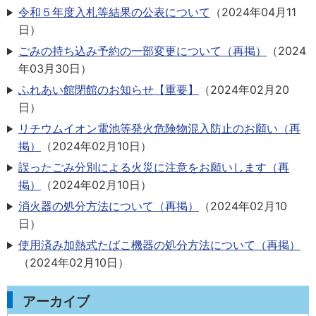
令和５年度入札等結果の公表について
（
2024年04月11
日
）
ごみの持ち込み予約の一部変更について（再掲）
（
2024
年03月30日
）
ふれあい館閉館のお知らせ【重要】
（
2024年02月20
日
）
リチウムイオン電池等発火危険物混入防止のお願い（再
掲）
（
2024年02月10日
）
誤ったごみ分別による火災に注意をお願いします（再
掲）
（
2024年02月10日
）
消火器の処分方法について（再掲）
（
2024年02月10
日
）
使用済み加熱式たばこ機器の処分方法について（再掲）
（
2024年02月10日
）
アーカイブ