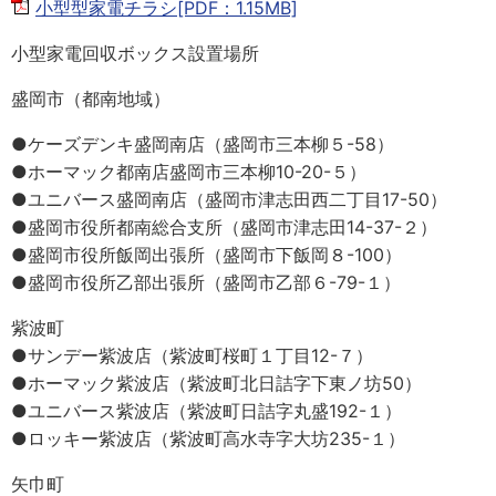
小型型家電チラシ[PDF：1.15MB]
小型家電回収ボックス設置場所
盛岡市（都南地域）
●ケーズデンキ盛岡南店（盛岡市三本柳５-58）
●ホーマック都南店盛岡市三本柳10-20-５）
●ユニバース盛岡南店（盛岡市津志田西二丁目17-50）
●盛岡市役所都南総合支所（盛岡市津志田14-37-２）
●盛岡市役所飯岡出張所（盛岡市下飯岡８-100）
●盛岡市役所乙部出張所（盛岡市乙部６-79-１）
紫波町
●サンデー紫波店（紫波町桜町１丁目12-７）
●ホーマック紫波店（紫波町北日詰字下東ノ坊50）
●ユニバース紫波店（紫波町日詰字丸盛192-１）
●ロッキー紫波店（紫波町高水寺字大坊235-１）
矢巾町