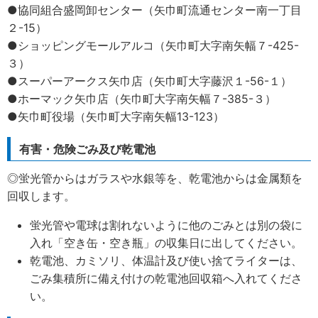
●協同組合盛岡卸センター（矢巾町流通センター南一丁目
２-15）
●ショッピングモールアルコ（矢巾町大字南矢幅７-425-
３）
●スーパーアークス矢巾店（矢巾町大字藤沢１-56-１）
●ホーマック矢巾店（矢巾町大字南矢幅７-385-３）
●矢巾町役場（矢巾町大字南矢幅13-123）
有害・危険ごみ及び乾電池
◎蛍光管からはガラスや水銀等を、乾電池からは金属類を
回収します。
蛍光管や電球は割れないように他のごみとは別の袋に
入れ「空き缶・空き瓶」の収集日に出してください。
乾電池、カミソリ、体温計及び使い捨てライターは、
ごみ集積所に備え付けの乾電池回収箱へ入れてくださ
い。