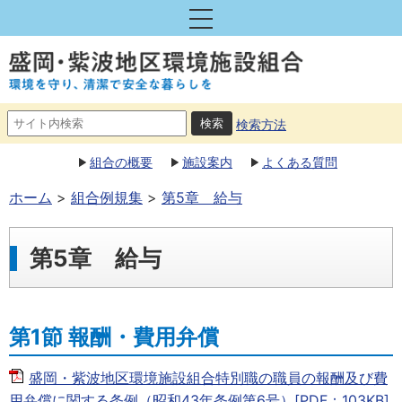
検索方法
組合の概要
施設案内
よくある質問
ホーム
組合例規集
第5章 給与
第5章 給与
第1節 報酬・費用弁償
盛岡・紫波地区環境施設組合特別職の職員の報酬及び費
用弁償に関する条例（昭和43年条例第6号）[PDF：103KB]