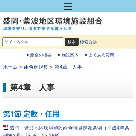
検索方法
組合の概要
施設案内
よくある質問
ホーム
組合例規集
第4章 人事
第4章 人事
第1節 定数・任用
盛岡・紫波地区環境施設組合職員定数条例（平成4年条
例第3号）[PDF：53.2KB]