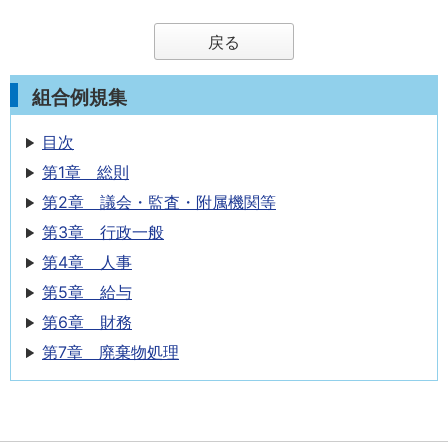
戻る
組合例規集
目次
第1章 総則
第2章 議会・監査・附属機関等
第3章 行政一般
第4章 人事
第5章 給与
第6章 財務
第7章 廃棄物処理