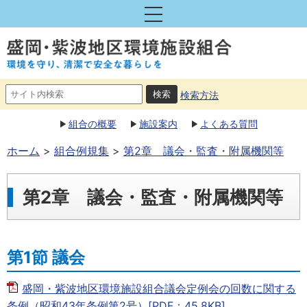
検索方法
組合の概要
施設案内
よくある質問
ホーム
組合例規集
第2章 議会・監査・附属機関等
第2章 議会・監査・附属機関等
第1節 議会
盛岡・紫波地区環境施設組合議会定例会の回数に関する
条例（昭和43年条例第2号）[PDF：45.8KB]