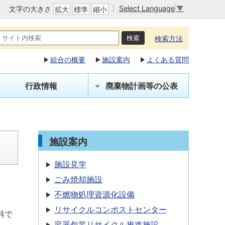
Select Language
▼
文字の大きさ
拡大
標準
縮小
検索方法
組合の概要
施設案内
よくある質問
行政情報
廃棄物計画等の公表
施設案内
施設見学
ごみ焼却施設
不燃物処理資源化設備
リサイクルコンポストセンター
料で
容器包装リサイクル推進施設