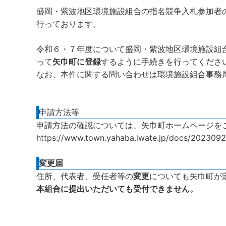
盛岡・紫波地区環境施設組合の指名競争入札参加者
行っております。
令和６・７年度について盛岡・紫波地区環境施設組
って
矢巾町に登録
するように手続きを行ってくださ
なお、本件に関する問い合わせは環境施設組合事務
申請方法等
申請方法の確認については、矢巾町ホームページを
https://www.town.yahaba.iwate.jp/docs/202309
変更届
住所、代表者、受任者等の
変更
についても矢巾町が
本組合に提出いただいても受付できません。