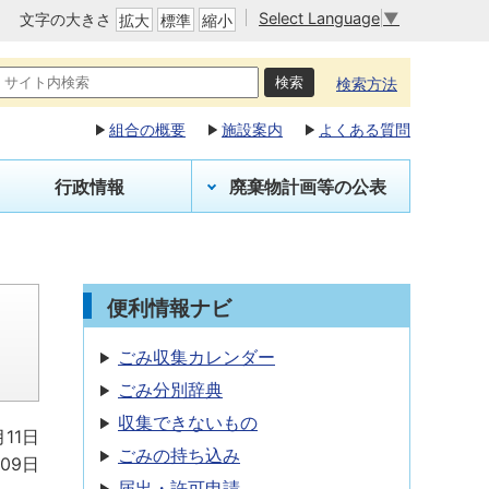
Select Language
▼
文字の大きさ
拡大
標準
縮小
検索方法
組合の概要
施設案内
よくある質問
行政情報
廃棄物計画等の公表
便利情報ナビ
ごみ収集カレンダー
ごみ分別辞典
収集できないもの
月11日
ごみの持ち込み
月09日
届出・許可申請