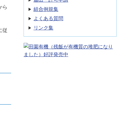
から
組合例規集
よくある質問
リンク集
に従