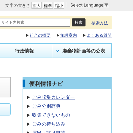
Select Language
▼
文字の大きさ
拡大
標準
縮小
検索方法
組合の概要
施設案内
よくある質問
行政情報
廃棄物計画等の公表
便利情報ナビ
ごみ収集カレンダー
ごみ分別辞典
収集できないもの
ごみの持ち込み
届出・許可申請