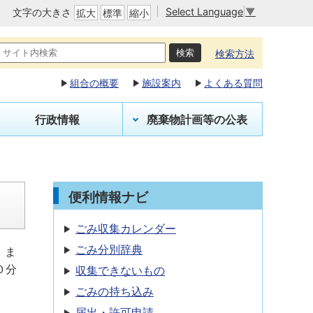
Select Language
▼
文字の大きさ
拡大
標準
縮小
検索方法
組合の概要
施設案内
よくある質問
行政情報
廃棄物計画等の公表
便利情報ナビ
ごみ収集カレンダー
ごみ分別辞典
、ま
０分
収集できないもの
ごみの持ち込み
届出・許可申請