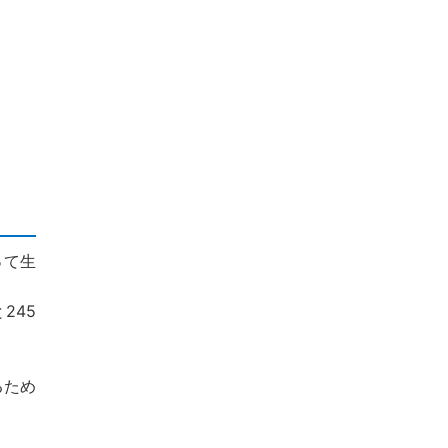
って生
245
るため