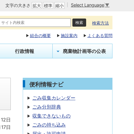
Select Language
▼
文字の大きさ
拡大
標準
縮小
検索方法
組合の概要
施設案内
よくある質問
行政情報
廃棄物計画等の公表
便利情報ナビ
ごみ収集カレンダー
ごみ分別辞典
収集できないもの
月12日
ごみの持ち込み
月17日
届出・許可申請