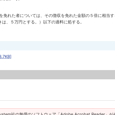
収を免れた者については、その徴収を免れた金額の５倍に相当す
きは、５万円とする。）以下の過料に処する。
7KB]
ystem社の無償のソフトウェア「Adobe Acrobat Reader」が