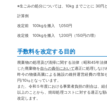
※生ごみの処分については、10kg までごとに 3
計算例
改定前 100kgを搬入 1,050円
改定後 100kgを搬入 1,200円（150円の増）
手数料を改定する目的
廃棄物の処理及び清掃に関する法律（昭和45年法律
じた廃棄物を
自らの責任において
適正に処理しなけ
昨今の物価高騰による施設の維持運営経費の増加も
円/10㎏となっています。
また、令和５年度における事業者負担の割合は、組合
以上のことから、焼却処理コストに対する適正な額
改定します。