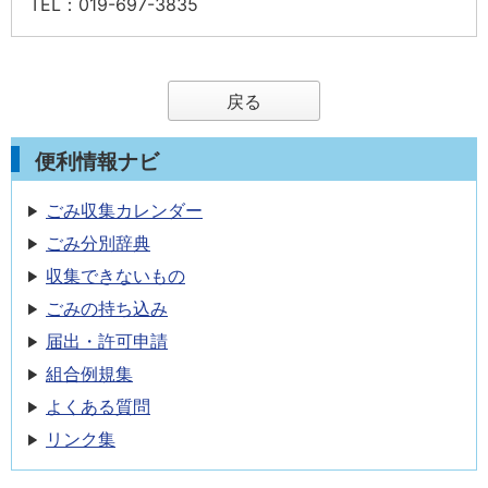
TEL
：019-697-3835
戻る
便利情報ナビ
ごみ収集カレンダー
ごみ分別辞典
収集できないもの
ごみの持ち込み
届出・許可申請
組合例規集
よくある質問
リンク集