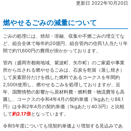
更新日 2022年10月20日
燃やせるごみの減量について
ごみの処理には、焼却・溶融、収集や不燃ごみの埋立てな
ど、組合全体で毎年約20億円、組合管内の住民1人当たり年
間で約11,600円の費用が掛かかっております。
管内（盛岡市都南地域、紫波町、矢巾町）のご家庭や事業
所から出される燃やせるごみは、石炭を乾留（蒸し焼き）
して炭素部分だけを残した燃料であるコークスを年間約
2,500t使用し、燃やせるごみを処理しておりますが、近
年、国際情勢の影響から原材料費・燃料費・物流費等も高
騰し、コークスの令和4年4月の契約単価（1kgあたり88.1
円）は令和2年4月の契約単価（1kgあたり40.5円）と比較
して
約2.17倍
となっています。
令和5年度についても現契約単価より増加する見込みであ