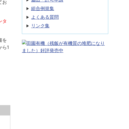
てお
組合例規集
よくある質問
ンタ
リンク集
書を
ら1