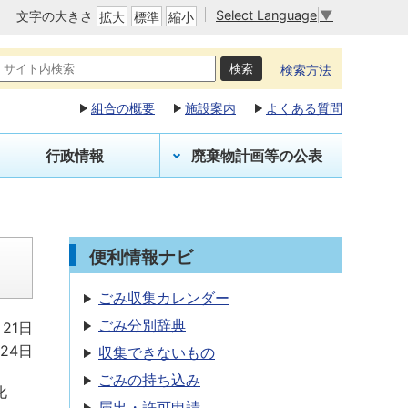
Select Language
▼
文字の大きさ
拡大
標準
縮小
検索方法
組合の概要
施設案内
よくある質問
行政情報
廃棄物計画等の公表
便利情報ナビ
ごみ収集カレンダー
ごみ分別辞典
月21日
月24日
収集できないもの
ごみの持ち込み
化
届出・許可申請